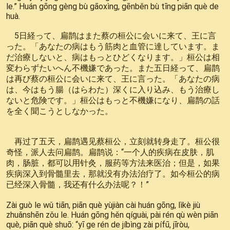
le.” Huán gōng gèng bù gāoxìng, gēnběn bù tīng piān què de
huà.
5日経って、扁鹊はまた蔡の桓公に会いに来て、王に言
った。「あなたの病はもう筋肉と血管に達しています。ま
だ治療しないと、病はもっとひどくなります。」桓公は相
変わらずたいへん不機嫌であった。また五日経って、扁鹊
は再び蔡の桓公に会いに来て、王に言った。「あなたの病
は、今はもう腸（はらわた）深くに入り込み、もう治療し
ないと危険です。」桓公はもっと不機嫌になり、扁鹊の話
を全く聞こうとしなかった。
再过了五天，扁鹊遇见蔡桓公，立刻就转身走了。桓公很
奇怪，派人去问扁鹊。扁鹊说：“一个人的疾病在皮肤，肌
肉，肠脏，都可以用针灸，服药等方法来医治；但是，如果
疾病深入到骨髓里去，那就没有办法治疗了。如今桓公的病
已经深入骨髓，我还有什么办法呢？！”
Zài guò le wǔ tiān, piān què yùjiàn cài huán gōng, lìkè jiù
zhuǎnshēn zǒu le. Huán gōng hěn qíguài, pài rén qù wèn piān
què, piān què shuō: “yī ge rén de jíbìng zài pífū, jīròu,