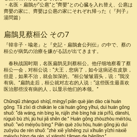
・名医・扁鵲が“公扈”と“齊嬰”との心臓を入れ替え、公扈は
齊嬰の家に、齊嬰は公扈の家にそれぞれ帰った（『列子』
湯問篇）
扁鵲見蔡桓公 その7
『韓非子・喩老』と『史記・扁鵲倉公列伝』の中で、蔡の
桓公が病気の治療を嫌がる話が出てきます。
春秋战国时期，名医扁鹊见到蔡桓公。他仔细地察看了蔡
桓公一会，对桓公说：“大王，您病了，如今这病还在皮肤，
但是，如果不治，就会加深的。”桓公皱皱眉头，说：“我没
有病。”扁鹊走后，桓公就对左右的人说：“这些医生最喜欢
医治那些没有病的人，以显示他们的本领。”
Chūnqiū zhànguó shíqī, míngyī piān què jiàn dào cài huán
gōng. Tā zǐxì di chákàn le cài huán gōng yīhuì, duì huán gōng
shuō: “dà wáng, nín bìng le, rújīn zhè bìng hái zài pífū, dànshì,
rúguǒ bù zhì, jiù huì jiā shēn de.” Huán gōng zhòuzhòu méitóu,
shuō: “wǒ méiyǒu bìng.” Piān què zǒu hòu, huán gōng jiù duì
zuǒyòu de rén shuō: “zhè xiē yīshēng zuì xǐhuān yīzhì nàxiē
méiyǒu bìng de rén, yǐ xiǎnshì tāmen de běnlǐng.”