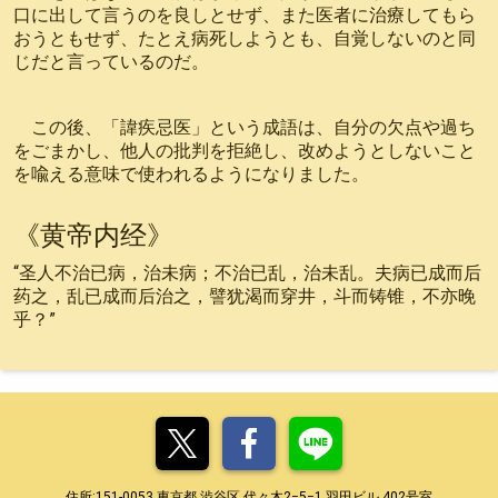
口に出して言うのを良しとせず、また医者に治療してもら
おうともせず、たとえ病死しようとも、自覚しないのと同
じだと言っているのだ。
この後、「諱疾忌医」という成語は、自分の欠点や過ち
をごまかし、他人の批判を拒絶し、改めようとしないこと
を喩える意味で使われるようになりました。
《黄帝内经》
“圣人不治已病，治未病；不治已乱，治未乱。夫病已成而后
药之，乱已成而后治之，譬犹渴而穿井，斗而铸锥，不亦晚
乎？”
住所:151-0053 東京都‎ 渋谷区 代々木2−5−1 羽田ビル 402号室