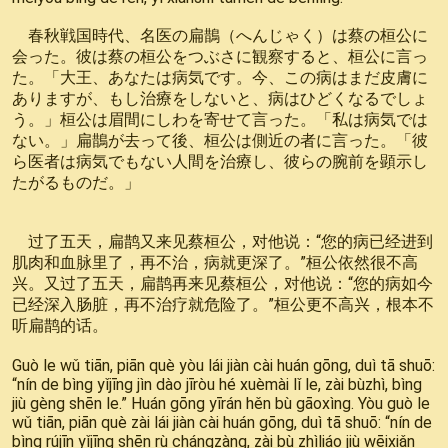
春秋戦国時代、名医の扁鵲（へんじゃく）は蔡の桓公に
会った。彼は蔡の桓公をつぶさに観察すると、桓公に言っ
た。「大王、あなたは病気です。今、この病はまだ皮膚に
ありますが、もし治療をしないと、病はひどくなるでしょ
う。」桓公は眉間にしわを寄せて言った。「私は病気では
ない。」扁鵲が去って後、桓公は側近の者に言った。「彼
ら医者は病気でもない人間を治療し、彼らの腕前を顕示し
たがるものだ。」
过了五天，扁鹊又来见蔡桓公，对他说：“您的病已经进到
肌肉和血脉里了，再不治，病就更深了。”桓公依然很不高
兴。又过了五天，扁鹊再来见蔡桓公，对他说：“您的病如今
已经深入肠脏，再不治疗就危险了。”桓公更不高兴，根本不
听扁鹊的话。
Guò le wǔ tiān, piān què yòu lái jiàn cài huán gōng, duì tā shuō:
“nín de bìng yǐjīng jìn dào jīròu hé xuèmài lǐ le, zài bùzhì, bìng
jiù gèng shēn le.” Huán gōng yīrán hěn bù gāoxìng. Yòu guò le
wǔ tiān, piān què zài lái jiàn cài huán gōng, duì tā shuō: “nín de
bìng rújīn yǐjīng shēn rù chángzàng, zài bù zhìliáo jiù wēixiǎn