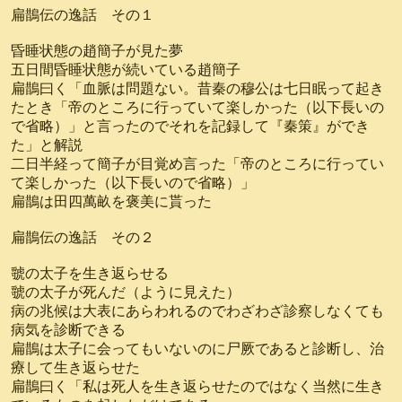
扁鵲伝の逸話 その１
昏睡状態の趙簡子が見た夢
五日間昏睡状態が続いている趙簡子
扁鵲曰く「血脈は問題ない。昔秦の穆公は七日眠って起き
たとき「帝のところに行っていて楽しかった（以下長いの
で省略）」と言ったのでそれを記録して『秦策』ができ
た」と解説
二日半経って簡子が目覚め言った「帝のところに行ってい
て楽しかった（以下長いので省略）」
扁鵲は田四萬畝を褒美に貰った
扁鵲伝の逸話 その２
虢の太子を生き返らせる
虢の太子が死んだ（ように見えた）
病の兆候は大表にあらわれるのでわざわざ診察しなくても
病気を診断できる
扁鵲は太子に会ってもいないのに尸厥であると診断し、治
療して生き返らせた
扁鵲曰く「私は死人を生き返らせたのではなく当然に生き