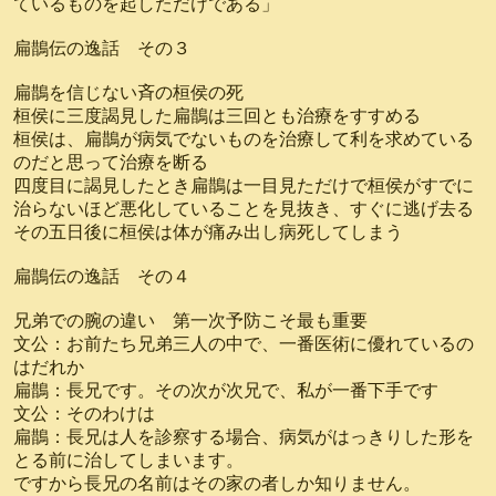
ているものを起しただけである」
扁鵲伝の逸話 その３
扁鵲を信じない斉の桓侯の死
桓侯に三度謁見した扁鵲は三回とも治療をすすめる
桓侯は、扁鵲が病気でないものを治療して利を求めている
のだと思って治療を断る
四度目に謁見したとき扁鵲は一目見ただけで桓侯がすでに
治らないほど悪化していることを見抜き、すぐに逃げ去る
その五日後に桓侯は体が痛み出し病死してしまう
扁鵲伝の逸話 その４
兄弟での腕の違い 第一次予防こそ最も重要
文公：お前たち兄弟三人の中で、一番医術に優れているの
はだれか
扁鵲：長兄です。その次が次兄で、私が一番下手です
文公：そのわけは
扁鵲：長兄は人を診察する場合、病気がはっきりした形を
とる前に治してしまいます。
ですから長兄の名前はその家の者しか知りません。