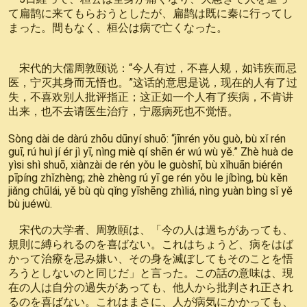
て扁鹊に来てもらおうとしたが、扁鹊は既に秦に行ってし
まった。間もなく、桓公は病で亡くなった。
宋代的大儒周敦颐说：“今人有过，不喜人规，如讳疾而忌
医，宁灭其身而无悟也。”这话的意思是说，现在的人有了过
失，不喜欢别人批评指正；这正如一个人有了疾病，不肯讲
出来，也不去请医生治疗，宁愿病死也不觉悟。
Sòng dài de dàrú zhōu dūnyí shuō: “jīnrén yǒu guò, bù xǐ rén
guī, rú huì jí ér jì yī, nìng miè qí shēn ér wú wù yě.” Zhè huà de
yìsi shì shuō, xiànzài de rén yǒu le guòshī, bù xǐhuān biérén
pīpíng zhǐzhèng; zhè zhèng rú yī ge rén yǒu le jíbìng, bù kěn
jiǎng chūlái, yě bù qù qǐng yīshēng zhìliá, nìng yuàn bìng sǐ yě
bù juéwù.
宋代の大学者、周敦頤は、「今の人は過ちがあっても、
規則に縛られるのを喜ばない。これはちょうど、病をはば
かって治療を忌み嫌い、その身を滅ぼしてもそのことを悟
ろうとしないのと同じだ」と言った。この話の意味は、現
在の人は自分の過失があっても、他人から批判され正され
るのを喜ばない。これはまさに、人が病気にかかっても、