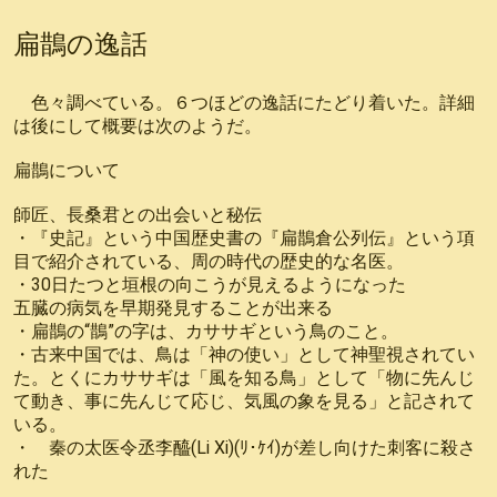
扁鵲の逸話
色々調べている。６つほどの逸話にたどり着いた。詳細
は後にして概要は次のようだ。
扁鵲について
師匠、長桑君との出会いと秘伝
・『史記』という中国歴史書の『扁鵲倉公列伝』という項
目で紹介されている、周の時代の歴史的な名医。
・30日たつと垣根の向こうが見えるようになった
五臓の病気を早期発見することが出来る
・扁鵲の“鵲”の字は、カササギという鳥のこと。
・古来中国では、鳥は「神の使い」として神聖視されてい
た。とくにカササギは「風を知る鳥」として「物に先んじ
て動き、事に先んじて応じ、気風の象を見る」と記されて
いる。
・ 秦の太医令丞李醯(Li Xi)(ﾘ･ｹｲ)が差し向けた刺客に殺さ
れた