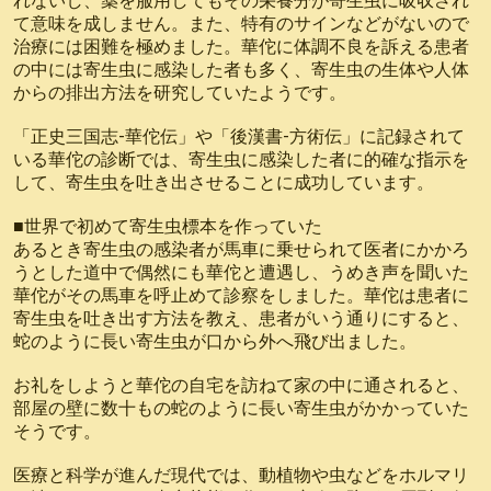
れないし、薬を服用してもその栄養分が寄生虫に吸収され
て意味を成しません。また、特有のサインなどがないので
治療には困難を極めました。華佗に体調不良を訴える患者
の中には寄生虫に感染した者も多く、寄生虫の生体や人体
からの排出方法を研究していたようです。
「正史三国志-華佗伝」や「後漢書-方術伝」に記録されて
いる華佗の診断では、寄生虫に感染した者に的確な指示を
して、寄生虫を吐き出させることに成功しています。
■世界で初めて寄生虫標本を作っていた
あるとき寄生虫の感染者が馬車に乗せられて医者にかかろ
うとした道中で偶然にも華佗と遭遇し、うめき声を聞いた
華佗がその馬車を呼止めて診察をしました。華佗は患者に
寄生虫を吐き出す方法を教え、患者がいう通りにすると、
蛇のように長い寄生虫が口から外へ飛び出ました。
お礼をしようと華佗の自宅を訪ねて家の中に通されると、
部屋の壁に数十もの蛇のように長い寄生虫がかかっていた
そうです。
医療と科学が進んだ現代では、動植物や虫などをホルマリ