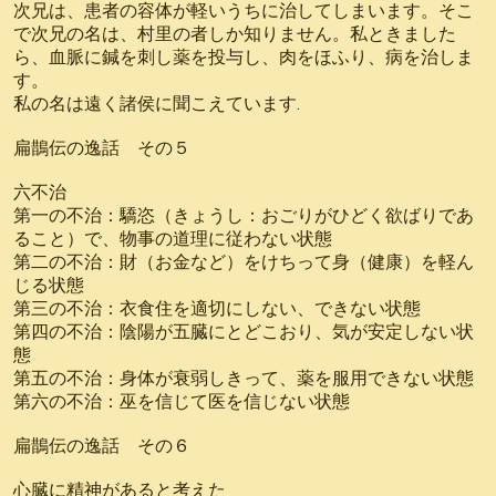
次兄は、患者の容体が軽いうちに治してしまいます。そこ
で次兄の名は、村里の者しか知りません。私ときました
ら、血脈に鍼を刺し薬を投与し、肉をほふり、病を治しま
す。
私の名は遠く諸侯に聞こえています.
扁鵲伝の逸話 その５
六不治
第一の不治：驕恣（きょうし：おごりがひどく欲ばりであ
ること）で、物事の道理に従わない状態
第二の不治：財（お金など）をけちって身（健康）を軽ん
じる状態
第三の不治：衣食住を適切にしない、できない状態
第四の不治：陰陽が五臓にとどこおり、気が安定しない状
態
第五の不治：身体が衰弱しきって、薬を服用できない状態
第六の不治：巫を信じて医を信じない状態
扁鵲伝の逸話 その６
心臓に精神があると考えた