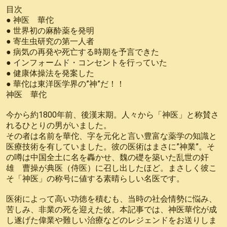
目次
● 神医 華佗
● 世界初の麻酔薬を発明
● 寄生虫研究の第一人者
● 病気の再発や死亡する時期を予言できた
● インフォームド・コンセントを行っていた
● 健康体操法を発案した
● 華佗は東洋医学界の”神”だ！！
神医 華佗
今から約1800年前、後漢末期。人々から「神医」と称賛さ
れるひとりの男がいました。
その者は名前を華佗、字を元化と言い豊富な薬学の知識と
医療技術を有していました。彼の医術はまさに”神業”。そ
の噂は中国全土に名を轟かせ、魏の礎を築いた乱世の奸
雄 曹操が典医（侍医）に召し出したほど。まさしく彼こ
そ「神医」の称号に値する素晴らしい名医です。
医術によって高い功徳を積むも、当時の社会情勢に悩み、
苦しみ、非業の死を迎えた彼。本記事では、神医華佗が成
し遂げた偉業や難しい治療などのレジェンドをお送りしま