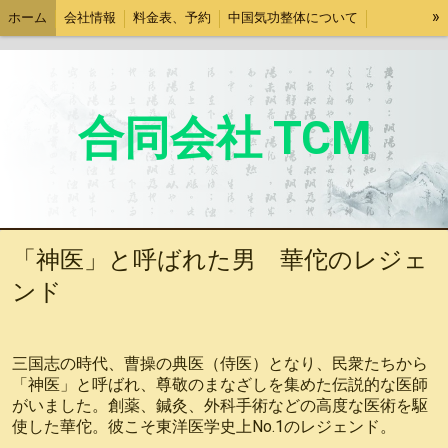
»
ホーム
会社情報
料金表、予約
中国気功整体について
新宿中国気功整体師育成教室
整体師育成案内
中国古代名医の逸話
社内お知らせ
会社運営
合同会社 TCM
「神医」と呼ばれた男 華佗のレジェ
ンド
三国志の時代、曹操の典医（侍医）となり、民衆たちから
「神医」と呼ばれ、尊敬のまなざしを集めた伝説的な医師
がいました。創薬、鍼灸、外科手術などの高度な医術を駆
使した華佗。彼こそ東洋医学史上No.1のレジェンド。