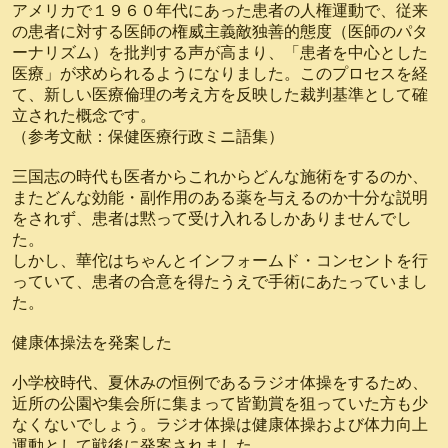
アメリカで１９６０年代にあった患者の人権運動で、従来
の患者に対する医師の権威主義敵独善的態度（医師のパタ
ーナリズム）を批判する声が高まり、「患者を中心とした
医療」が求められるようになりました。このプロセスを経
て、新しい医療倫理の考え方を反映した裁判基準として確
立された概念です。
（参考文献：保健医療行政ミニ語集）
三国志の時代も医者からこれからどんな施術をするのか、
またどんな効能・副作用のある薬を与えるのか十分な説明
をされず、患者は黙って受け入れるしかありませんでし
た。
しかし、華佗はちゃんとインフォームド・コンセントを行
っていて、患者の合意を得たうえで手術にあたっていまし
た。
健康体操法を発案した
小学校時代、夏休みの恒例であるラジオ体操をするため、
近所の公園や集会所に集まって皆勤賞を狙っていた方も少
なくないでしょう。ラジオ体操は健康体操および体力向上
運動として戦後に発案されました。