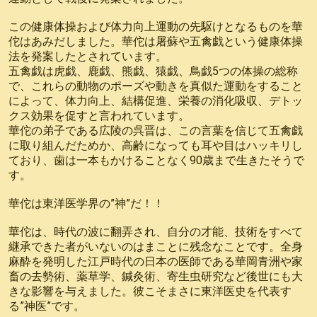
この健康体操および体力向上運動の先駆けとなるものを華
佗はあみだしました。華佗は屠蘇や五禽戯という健康体操
法を発案したとされています。
五禽戯は虎戯、鹿戯、熊戯、猿戯、鳥戯5つの体操の総称
で、これらの動物のポーズや動きを真似た運動をすること
によって、体力向上、結構促進、栄養の消化吸収、デトッ
クス効果を促すと言われています。
華佗の弟子である広陵の呉晋は、この言葉を信じて五禽戯
に取り組んだためか、高齢になっても耳や目はハッキリし
ており、歯は一本もかけることなく90歳まで生きたそうで
す。
華佗は東洋医学界の”神”だ！！
華佗は、時代の波に翻弄され、自分の才能、技術をすべて
継承できた者がいないのはまことに残念なことです。全身
麻酔を発明した江戸時代の日本の医師である華岡青洲や家
畜の去勢術、薬草学、鍼灸術、寄生虫研究など後世にも大
きな影響を与えました。彼こそまさに東洋医史を代表す
る”神医”です。