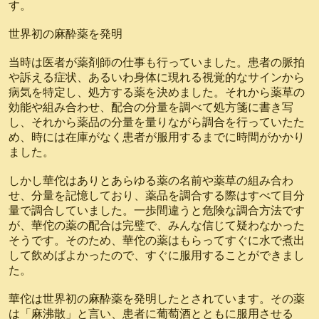
す。
世界初の麻酔薬を発明
当時は医者が薬剤師の仕事も行っていました。患者の脈拍
や訴える症状、あるいわ身体に現れる視覚的なサインから
病気を特定し、処方する薬を決めました。それから薬草の
効能や組み合わせ、配合の分量を調べて処方箋に書き写
し、それから薬品の分量を量りながら調合を行っていたた
め、時には在庫がなく患者が服用するまでに時間がかかり
ました。
しかし華佗はありとあらゆる薬の名前や薬草の組み合わ
せ、分量を記憶しており、薬品を調合する際はすべて目分
量で調合していました。一歩間違うと危険な調合方法です
が、華佗の薬の配合は完璧で、みんな信じて疑わなかった
そうです。そのため、華佗の薬はもらってすぐに水で煮出
して飲めばよかったので、すぐに服用することができまし
た。
華佗は世界初の麻酔薬を発明したとされています。その薬
は「麻沸散」と言い、患者に葡萄酒とともに服用させる