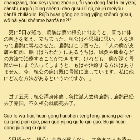
chángzàng, dōu kěyǐ yòng zhēn jiǔ, fú yào děng fānfǎ lái yīzhì;
dànshì, rúguǒ jíbìng shēnrù dào gǔsuí lǐ qù, nà jiù méiyǒu
bànfǎ zhìliáolle. Rújīn huán gōng de bìng yíjīng shēnrù gǔsuí,
wǒ hái yǒu shénme bànfǎ ne?!”
更に5日が経ち、扁鹊は蔡の桓公に出会うと、直ちに体
の向きを変え、立ち去った。桓公は不思議に思い、人を遣
って扁鹊に尋ねさせた。扁鹊はこう言った。「人の病が皮
膚や筋肉、腸（はらわた）にあるうちは、鍼灸や服薬など
の方法で治療することができます。けれども、病が深く骨
髄の中にまで入ってしまうと、もはや治療する方法はあり
ません。今、桓公の病は既に骨髄に達しています。私に他
にどんな方法があるというのですか。」
过了五天，桓公浑身疼痛，急忙派人去请扁鹊，扁鹊已经
去了秦国。不久桓公就病死去了。
Guò le wǔ tiān, huán gōng húnshēn téngtòng, jímáng pài rén
qù qǐng piān què, piān què yǐjīng qù le qín guó. Bù jiǔ huán
gong jiù bìng sǐ qùle.
5日経って、桓公は全身が痛くなり、大急ぎで人を遣っ