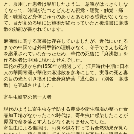
と、服用した患者は酩酊したように、意識がはっきりしな
くなって、時間がたつとどんどん視覚・聴覚・触覚・痛
覚・聴覚など身体じゅうのありとあらゆる感覚がなくなっ
て、目が覚める頃には施術が終わっていたと後漢書に麻沸
散の効能が書かれています。
麻沸散に関する著書は存在していましたが、近代にいたる
までの中国では外科手術の理解がなく、弟子でさえも処方
を継承されていなかったため、華佗の死後に「麻沸散」を
作る医者は中国に現れませんでした。
華佗の死後から約1550年が経過して、江戸時代中期に日本
人の華岡青洲が華佗の麻沸散を参考にして、実母の死と妻
の目の光と引き換えに全身麻酔薬「通仙散」（別名 麻沸
散）を完成させました。
寄生虫研究の第一人者
現代のように寄生虫を予防する農薬や衛生環境の整った食
品加工場がなかったこの時代は、寄生虫に感染したことが
原因で命を落とす人も少なくありませんでした。
寄生虫による傷病は、お灸や鍼を打っても全然効果が見ら