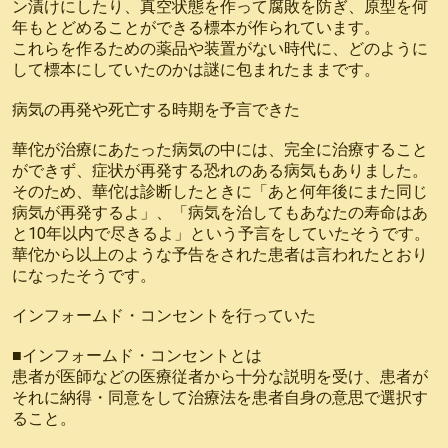
ン漬けにしたり、真空状態を作って腐敗を防ぎ、原型を何
年もとどめることができる標本が作られています。
これらを作るための薬品や装置がない時代に、どのように
して標本にしていたのかは謎に包まれたままです。
病気の再発や死亡する時期を予言できた
華佗が治療にあたった病気の中には、完全に治療すること
ができず、症状が再発する恐れのある病気もありました。
そのため、華佗は診断したときに「あと何年後にまた同じ
病気が再発するよ」、「病気を治してもあなたの寿命はあ
と10年以内で尽きるよ」という予言をしていたそうです。
華佗から以上のような予告をされた患者は言われたとおり
になったそうです。
インフォームド・コンセントを行っていた
■インフォームド・コンセントとは
患者が医師などの医療従者から十分な説明を受け、患者が
それに納得・同意をして治療法を患者自身の意思で選択す
ること。